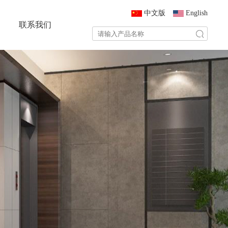
中文版
English
联系我们